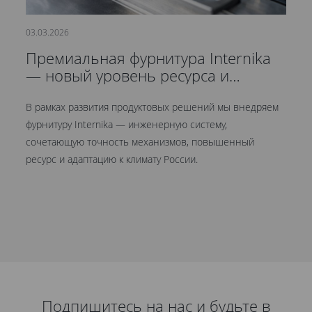
03.03.2026
21
Премиальная фурнитура Internika
С
— новый уровень ресурса и
д
герметичности
В рамках развития продуктовых решений мы внедряем
Мы
фурнитуру Internika — инженерную систему,
эт
сочетающую точность механизмов, повышенный
це
ресурс и адаптацию к климату России.
Кр
ув
Подпишитесь на нас и будьте в