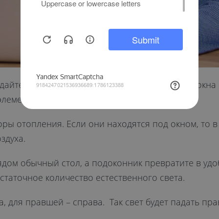
 дайте свободу фантазии и превратите место у окн
элементов.
торы отопления. Если они находятся под окном, то
здуха.
ядом обычный стол, а подоконник превратите в удоб
статочное количество естественного света.
а, для правшей – справа. Так свет будет падать пра