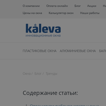
О компании
Оплата онлайн
Блог
Акции
Н
Цены на окна
Калькулятор окон
Наши работы
ПЛАСТИКОВЫЕ ОКНА
АЛЮМИНИЕВЫЕ ОКНА
БАЛ
Нет времени чита
Окна
Блог
Тренды
время чтения: 19 минут
СВЕТЛО И У
Содержание статьи: