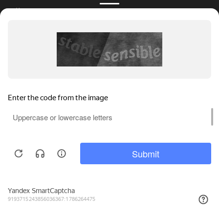
Калькулятор окон
Рассрочка на окна
Цены на пластиковые окна Kaleva
Замер
Установка окон
Инновации
Профили окон Kaleva
Мы используем файлы cookie, метрические программы и системы
Принимаем к оплате:
аналитики. Продолжая работу с сайтом, вы соглашаетесь с
Политикой обработки персональных данных
и Правилами
пользования сайтом.
ПРИНЯТЬ