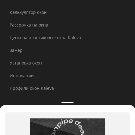
Калькулятор окон
Рассрочка на окна
Цены на пластиковые окна Kaleva
Замер
Установка окон
Инновации
Профили окон Kaleva
Принимаем к оплате: